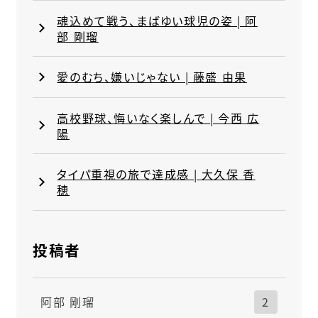
魂込めて戦う、まばゆい球児の姿 | 阿
部 剛瑠
愛のむち、嫌いじゃない | 藤盛 由果
高校野球、悔いなく楽しんで | 今西 広
陽
タイパ重視の旅で達成感 | 大久保 香
穂
投稿者
阿部 剛瑠
2