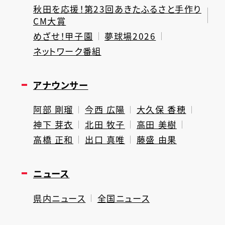
秋田を応援！第23回あきたふるさと手作り
CM大賞
めざせ！甲子園
夢球場2026
ネットワーク番組
アナウンサー
阿部 剛瑠
今西 広陽
大久保 香穂
神下 芽衣
北田 牧子
高田 美樹
高橋 正和
出口 真唯
藤盛 由果
ニュース
県内ニュース
全国ニュース