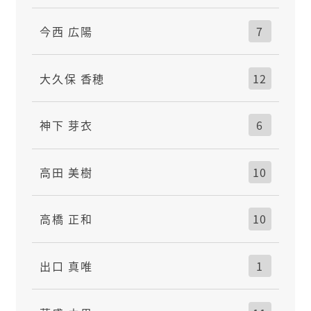
今西 広陽
7
大久保 香穂
12
神下 芽衣
6
高田 美樹
10
高橋 正和
10
出口 真唯
1