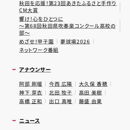
秋田を応援！第23回あきたふるさと手作り
CM大賞
響け！心をひとつに
～第68回秋田県吹奏楽コンクール高校の
部～
めざせ！甲子園
夢球場2026
ネットワーク番組
アナウンサー
阿部 剛瑠
今西 広陽
大久保 香穂
神下 芽衣
北田 牧子
高田 美樹
高橋 正和
出口 真唯
藤盛 由果
ニュース