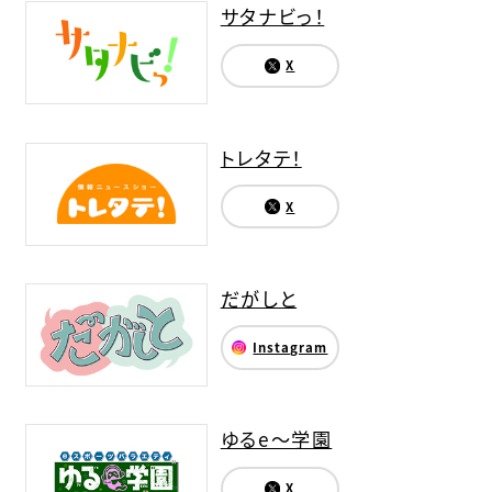
サタナビっ！
X
トレタテ！
X
だがしと
Instagram
ゆるe〜学園
X