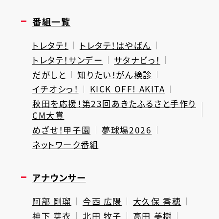
番組一覧
トレタテ！
トレタテ！はやばん
トレタテ！サンデー
サタナビっ！
だがしと
知りたい！がん検診
イチオシっ！
KICK OFF! AKITA
秋田を応援！第23回あきたふるさと手作り
CM大賞
めざせ！甲子園
夢球場2026
ネットワーク番組
アナウンサー
阿部 剛瑠
今西 広陽
大久保 香穂
神下 芽衣
北田 牧子
高田 美樹