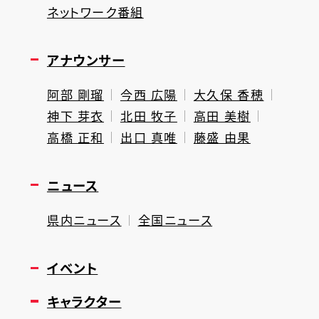
ネットワーク番組
アナウンサー
阿部 剛瑠
今西 広陽
大久保 香穂
神下 芽衣
北田 牧子
高田 美樹
高橋 正和
出口 真唯
藤盛 由果
ニュース
県内ニュース
全国ニュース
イベント
キャラクター