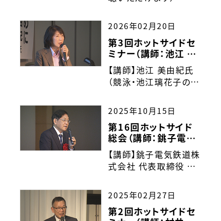
2026年02月20日
第3回ホットサイドセ
ミナー（講師：池江 美
由紀氏（競泳・池江璃
【講師】池江 美由紀氏
花子の母 幼児教室
（競泳・池江璃花子の
講師兼経営者））
母 幼児教室講師兼経
営者）
2025年10月15日
【演題】あきらめない
第16回ホットサイド
「強い心」をもつために
総会（講師：銚子電気
鉄道株式会社 代表取
【講師】銚子電気鉄道株
締役 竹本勝紀氏）
式会社 代表取締役 竹
本勝紀氏
【演題】～絶対にあきら
2025年02月27日
めない～ 地域と共に存
第2回ホットサイドセ
続を目指す 銚子電鉄の