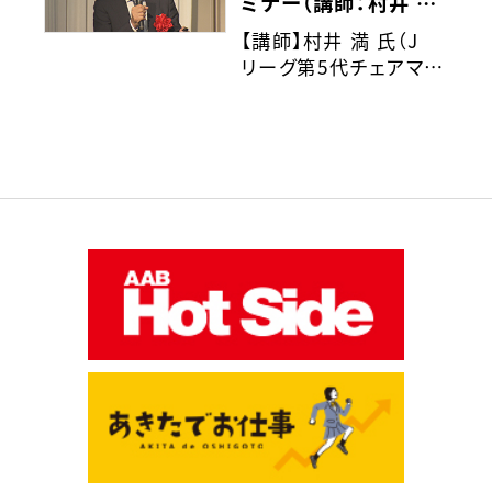
ミナー（講師：村井 満
挑戦
氏（Jリーグ第5代チェ
【講師】村井 満 氏（J
アマン・日本バドミン
リーグ第5代チェアマ
トン協会会長））
ン・日本バドミントン協
会会長）
【演題】先の見えない時
代の倫理観・経営観～
透明性を高める天日干
し経営～