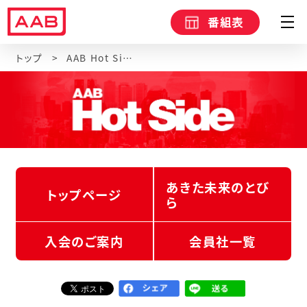
番組表
トップ
AAB Hot Side
あきた未来のとび
トップページ
ら
入会のご案内
会員社一覧