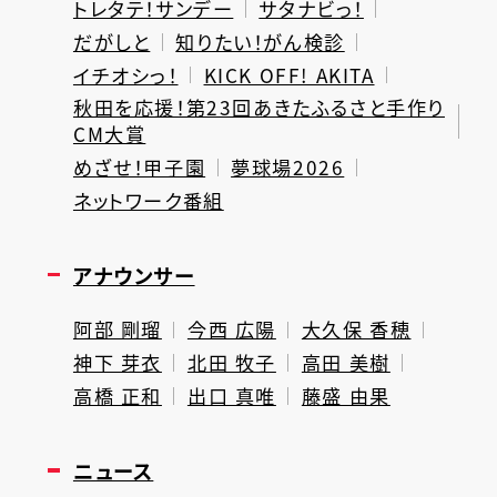
トレタテ！サンデー
サタナビっ！
だがしと
知りたい！がん検診
イチオシっ！
KICK OFF! AKITA
秋田を応援！第23回あきたふるさと手作り
CM大賞
めざせ！甲子園
夢球場2026
ネットワーク番組
アナウンサー
阿部 剛瑠
今西 広陽
大久保 香穂
神下 芽衣
北田 牧子
高田 美樹
高橋 正和
出口 真唯
藤盛 由果
ニュース