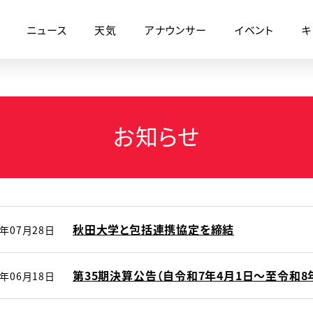
ニュース
天気
アナウンサー
イベント
キ
お知らせ
秋田大学と包括連携協定を締結
6年07月28日
第35期決算公告（自令和7年4月1日～至令和8年
6年06月18日