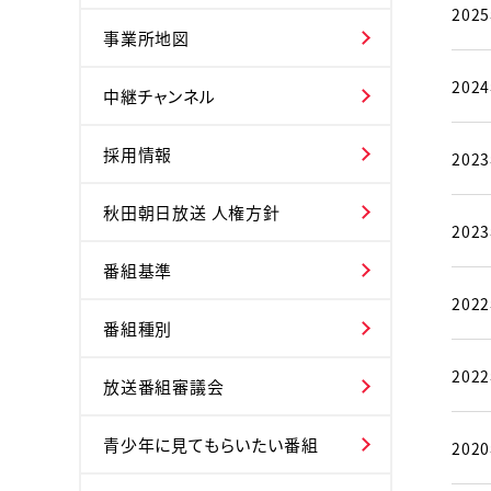
202
事業所地図
202
中継チャンネル
採用情報
202
秋田朝日放送 人権方針
202
番組基準
202
番組種別
202
放送番組審議会
青少年に見てもらいたい番組
202