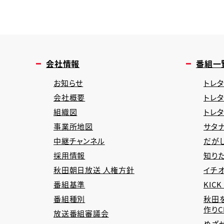
会社情報
番組一
お知らせ
トレタ
会社概要
トレ
組織図
トレ
事業所地図
サタナ
中継チャンネル
だが
採用情報
知り
秋田朝日放送 人権方針
イチオ
番組基準
KICK
番組種別
秋田
作り
放送番組審議会
めざ