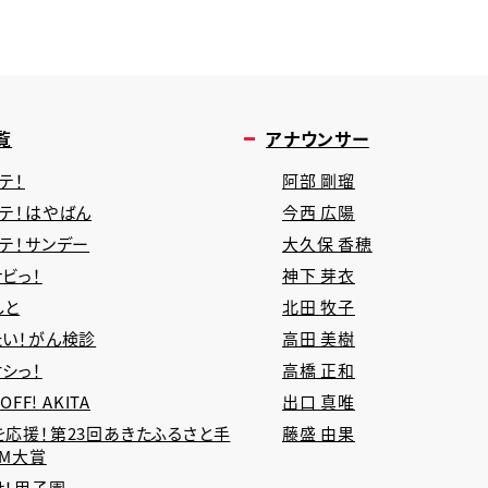
覧
アナウンサー
テ！
阿部 剛瑠
タテ！はやばん
今西 広陽
タテ！サンデー
大久保 香穂
ビっ！
神下 芽衣
しと
北田 牧子
たい！がん検診
高田 美樹
シっ！
高橋 正和
 OFF! AKITA
出口 真唯
を応援！第23回あきたふるさと手
藤盛 由果
CM大賞
せ！甲子園