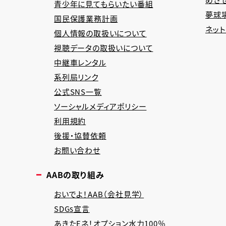
青少年に見てもらいたい番組
夢球場
国民保護業務計画
ネッ
個人情報の取扱いについて
視聴データの取扱いについて
中継車レンタル
系列局リンク
公式SNS一覧
ソーシャルメディアポリシー
利用規約
後援・協賛依頼
お問い合わせ
AABの取り組み
おいでよ！AAB（会社見学）
SDGs宣言
あきたEネ！オプション水力100％