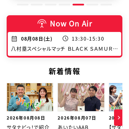
Now On Air
13:30-15:30
08月08日(土)
八村塁スペシャルマッチ ＢＬＡＣＫ ＳＡＭＵＲＡＩ ＳＵＭＭＩＴ【字】
新着情報
2026年08月08日
2026年08月07日
2026年
サタナビっ！で紹介
あいたいAAB
【サタナ