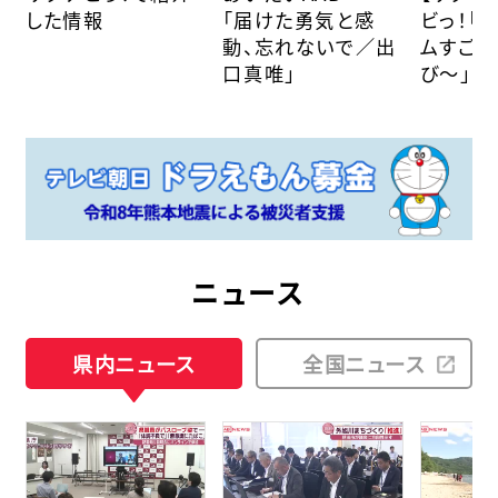
した情報
「届けた勇気と感
ビっ！「
動、忘れないで／出
ムすごろ
口真唯」
び～」（2
日放送）
YouTu
ニュース
県内ニュース
全国ニュース