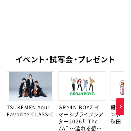
イベント・試写会・プレゼント
TSUKEMEN Your
GRe4N BOYZ イ
段クリエ
Favorite CLASSIC
マーシブライブシア
ンボール
ター2026「“The
秋田
ZA” 〜溢れる想い