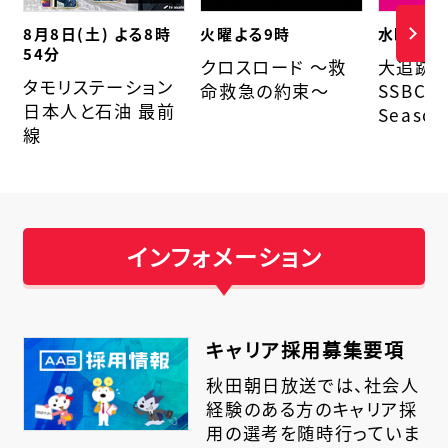
8月8日(土) よる8時
火曜よる9時
水曜 よる
54分
クロスロード ～救
大追跡
タモリステーション
命救急の約束～
SSBC
日本人と石油 最前
Season
線
インフォメーション
キャリア採用募集要項
秋田朝日放送では、社会人
経験のある方のキャリア採
用の選考を随時行っていま