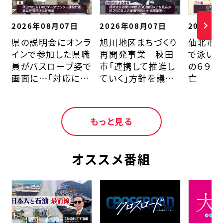
2026年08月07日
2026年08月07日
2026年
県の説明会にオンラ
旭川地区まちづくり
仙北市
インで参加した県職
再開発事業 秋田
で泳い
員がバスローブ姿で
市「連携して推進し
の６９歳
画面に…「対応に問
ていく」方針を議会
亡 ／
題があった」／秋田
に説明
もっと見る
オススメ番組