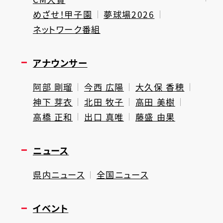
めざせ！甲子園
夢球場2026
ネットワーク番組
アナウンサー
阿部 剛瑠
今西 広陽
大久保 香穂
神下 芽衣
北田 牧子
高田 美樹
高橋 正和
出口 真唯
藤盛 由果
ニュース
県内ニュース
全国ニュース
イベント