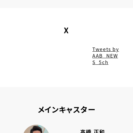
１万人で去年より８万
人増えています。竿燈ま
つりでは今年、新たにプ
レミアム観覧席を設置
X
したほか、初日と最…
Tweets by
AAB_NEW
S_5ch
メインキャスター
高橋 正和