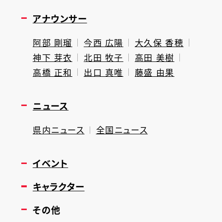
アナウンサー
阿部 剛瑠
今西 広陽
大久保 香穂
神下 芽衣
北田 牧子
高田 美樹
高橋 正和
出口 真唯
藤盛 由果
ニュース
県内ニュース
全国ニュース
イベント
キャラクター
その他