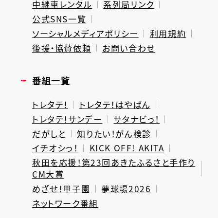
中継車レンタル
系列局リンク
公式SNS一覧
ソーシャルメディアポリシー
利用規約
後援・協賛依頼
お問い合わせ
番組一覧
トレタテ！
トレタテ！はやばん
トレタテ！サンデー
サタナビっ！
だがしと
知りたい！がん検診
イチオシっ！
KICK OFF! AKITA
秋田を応援！第23回あきたふるさと手作り
CM大賞
めざせ！甲子園
夢球場2026
ネットワーク番組