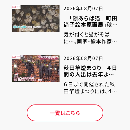
のイオンタウンは、１月
湖で６９歳の男性が沈
2026年08月07日
に新たな計画案を提
んでいるのが見つかり、
「隙あらば猫 町田
案…
その後死亡が確認され
尚子絵本原画展」秋田
ました。警察や消防によ
県立近代美術館で８
りますと、７日正午前、
気が付くと猫がそば
日から開催
仙北市の田沢湖の遊泳
に…。画家・絵本作家の
場で男性が沈んでいる
町田尚子さんの原画展
のを近くで泳いでいた
が、横手市の県立近代
2026年08月07日
人が見つけ、救助しまし
美術館で開催されま
秋田竿燈まつり ４日
た。…
す。『ネコヅメのよる』の
間の人出は去年より８
主人公が、町田さんの
万人多い１１１万人
愛猫・白木（しらき）で
６日まで開催された秋
す。白木の生誕２０年を
田竿燈まつりには、４日
記念して描かれた作品
間で去年より８万人多
には、白木への愛情と
い１１１万人が訪れまし
町田さんの観察眼か
た。秋田市竿燈まつり
一覧はこちら
ら、…
実行委員会によります
と、４日間の人出は１１