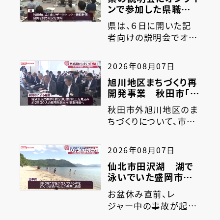
ンで参加した県職員
がバスローブ姿で画
県は、６日に開いた記
面に…「対応に問題が
者向けの説明会でオン
あった」／秋田
ラインで、参加した職員
がバスローブ姿で取材
2026年08月07日
に応じたことを受けて、
旭川地区まちづくり再
「対応に問題があった」
開発事業 秋田市「連
としています。６日県
携して推進していく」
は、秋田市の企業とア
秋田市外旭川地区のま
方針を議会に説明
メリカの企業が、秋田市
ちづくりについて、市は
に日本最大級のＡＩ向
議会に対し再開発事業
けデータセンターを建
を進める方針を示しま
2026年08月07日
設する計画について
した。８月末に秋田市議
仙北市田沢湖 湖で
説…
会の定例会が開かれる
泳いでいた盛岡市の
のを前に、外旭川地区
６９歳男性が死亡
のまちづくり事業につ
お盆休み直前、レ
／秋田
いて市が議会に説明し
ジャー中の事故が起き
ました。事業パートナー
ました。仙北市の田沢