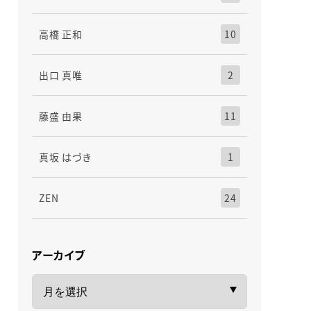
高橋 正和
10
出口 真唯
2
藤盛 由果
11
真坂 はづき
1
ZEN
24
アーカイブ