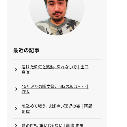
最近の記事
届けた勇気と感動、忘れないで | 出口
真唯
45年ぶりの総文祭、当時の私は…… |
ZEN
魂込めて戦う、まばゆい球児の姿 | 阿部
剛瑠
愛のむち、嫌いじゃない | 藤盛 由果