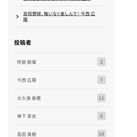
高校野球、悔いなく楽しんで | 今西 広
陽
投稿者
阿部 剛瑠
2
今西 広陽
7
大久保 香穂
11
神下 芽衣
6
高田 美樹
10