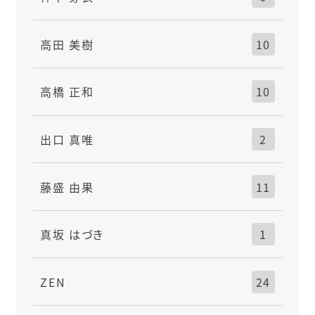
高田 美樹
10
高橋 正和
10
出口 真唯
2
藤盛 由果
11
真坂 はづき
1
ZEN
24