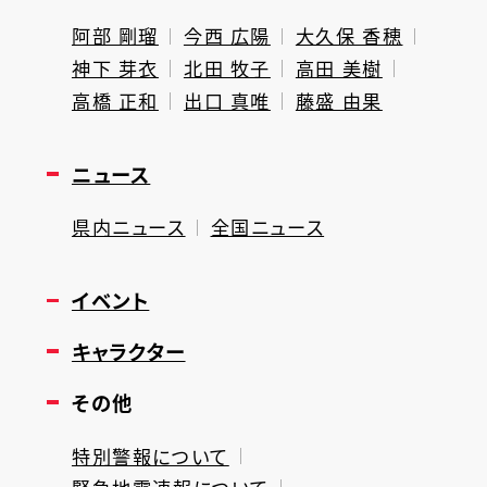
阿部 剛瑠
今西 広陽
大久保 香穂
神下 芽衣
北田 牧子
高田 美樹
高橋 正和
出口 真唯
藤盛 由果
ニュース
県内ニュース
全国ニュース
イベント
キャラクター
その他
特別警報について