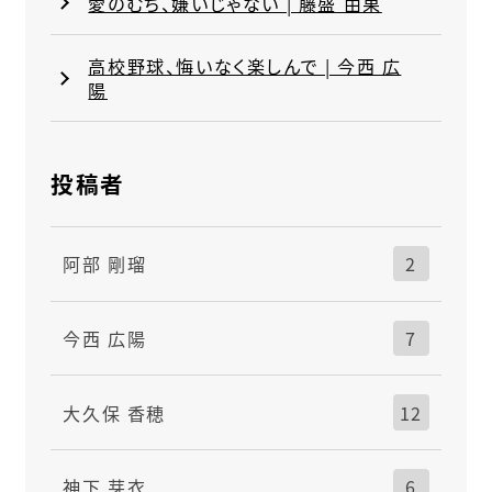
愛のむち、嫌いじゃない | 藤盛 由果
高校野球、悔いなく楽しんで | 今西 広
陽
投稿者
阿部 剛瑠
2
今西 広陽
7
大久保 香穂
12
神下 芽衣
6