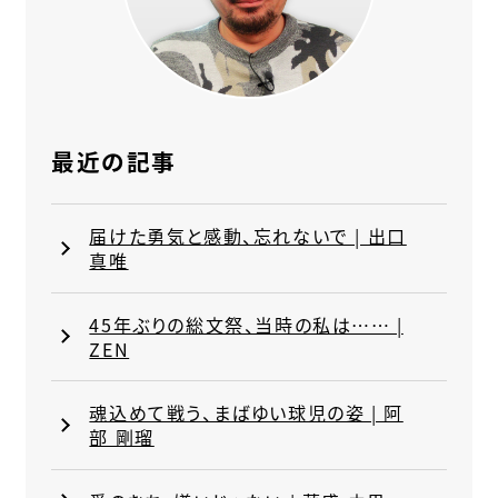
最近の記事
届けた勇気と感動、忘れないで | 出口
真唯
45年ぶりの総文祭、当時の私は…… |
ZEN
魂込めて戦う、まばゆい球児の姿 | 阿
部 剛瑠