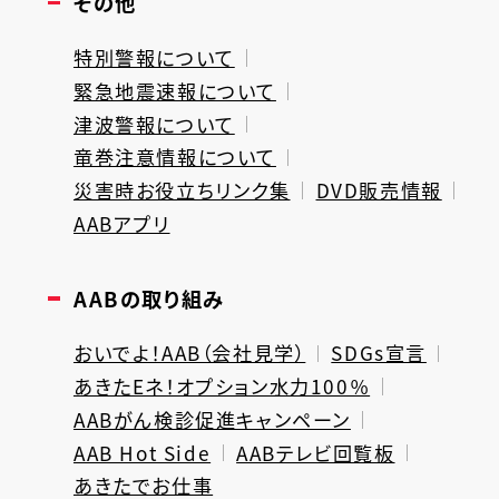
その他
特別警報について
緊急地震速報について
津波警報について
竜巻注意情報について
災害時お役立ちリンク集
DVD販売情報
AABアプリ
AABの取り組み
おいでよ！AAB（会社見学）
SDGs宣言
あきたEネ！オプション水力100％
AABがん検診促進キャンペーン
AAB Hot Side
AABテレビ回覧板
あきたでお仕事