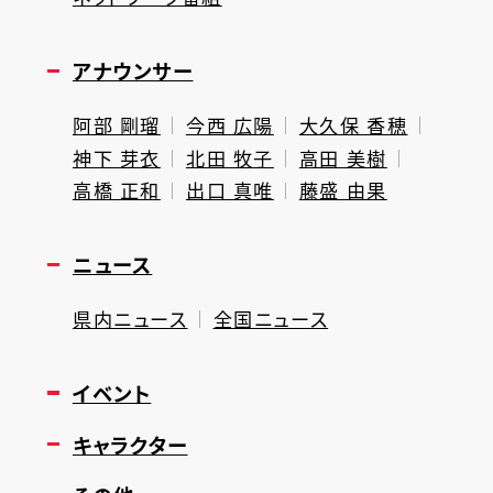
アナウンサー
阿部 剛瑠
今西 広陽
大久保 香穂
神下 芽衣
北田 牧子
高田 美樹
高橋 正和
出口 真唯
藤盛 由果
ニュース
県内ニュース
全国ニュース
イベント
キャラクター