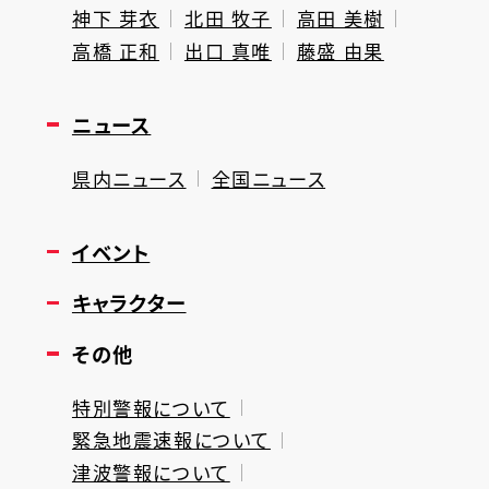
神下 芽衣
北田 牧子
高田 美樹
高橋 正和
出口 真唯
藤盛 由果
ニュース
県内ニュース
全国ニュース
イベント
キャラクター
その他
特別警報について
緊急地震速報について
津波警報について