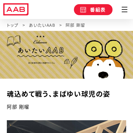
番組表
トップ
あいたいAAB
阿部 剛留
魂込めて戦う、まばゆい球児の姿
阿部 剛瑠