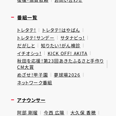
番組一覧
トレタテ！
トレタテ！はやばん
トレタテ！サンデー
サタナビっ！
だがしと
知りたい！がん検診
イチオシっ！
KICK OFF! AKITA
秋田を応援！第23回あきたふるさと手作り
CM大賞
めざせ！甲子園
夢球場2026
ネットワーク番組
アナウンサー
阿部 剛瑠
今西 広陽
大久保 香穂