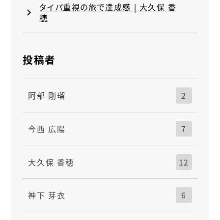
タイパ重視の旅で達成感 | 大久保 香
穂
投稿者
阿部 剛瑠
2
今西 広陽
7
大久保 香穂
12
神下 芽衣
6