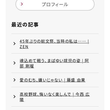
プロフィール
最近の記事
45年ぶりの総文祭、当時の私は…… |
ZEN
魂込めて戦う、まばゆい球児の姿 | 阿
部 剛瑠
愛のむち、嫌いじゃない | 藤盛 由果
高校野球、悔いなく楽しんで | 今西 広
陽