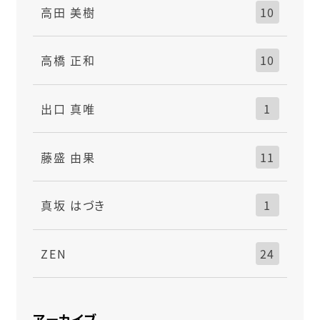
高田 美樹
10
高橋 正和
10
出口 真唯
1
藤盛 由果
11
真坂 はづき
1
ZEN
24
アーカイブ