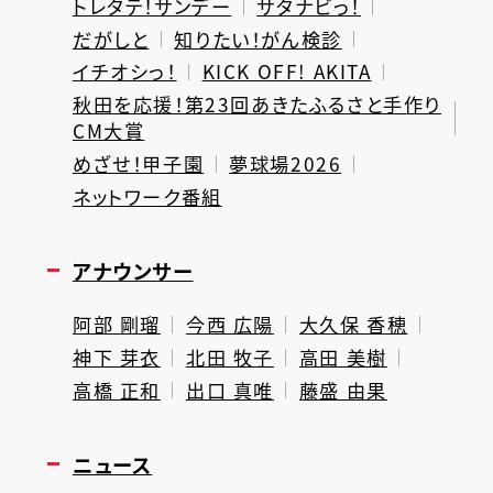
トレタテ！サンデー
サタナビっ！
だがしと
知りたい！がん検診
イチオシっ！
KICK OFF! AKITA
秋田を応援！第23回あきたふるさと手作り
CM大賞
めざせ！甲子園
夢球場2026
ネットワーク番組
アナウンサー
阿部 剛瑠
今西 広陽
大久保 香穂
神下 芽衣
北田 牧子
高田 美樹
高橋 正和
出口 真唯
藤盛 由果
ニュース