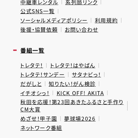
中継車レンタル
系列局リンク
公式SNS一覧
ソーシャルメディアポリシー
利用規約
後援・協賛依頼
お問い合わせ
番組一覧
トレタテ！
トレタテ！はやばん
トレタテ！サンデー
サタナビっ！
だがしと
知りたい！がん検診
イチオシっ！
KICK OFF! AKITA
秋田を応援！第23回あきたふるさと手作り
CM大賞
めざせ！甲子園
夢球場2026
ネットワーク番組