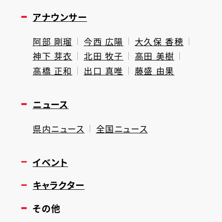
アナウンサー
阿部 剛瑠
今西 広陽
大久保 香穂
神下 芽衣
北田 牧子
高田 美樹
高橋 正和
出口 真唯
藤盛 由果
ニュース
県内ニュース
全国ニュース
イベント
キャラクター
その他