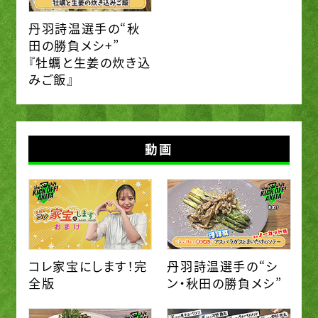
丹羽詩温選手の“秋
田の勝負メシ+”
『牡蠣と生姜の炊き込
みご飯』
動画
コレ家宝にします！完
丹羽詩温選手の“シ
全版
ン・秋田の勝負メシ”