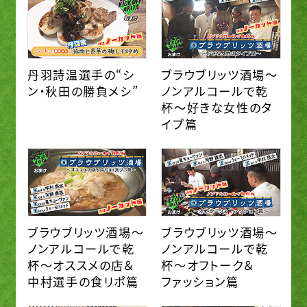
丹羽詩温選手の“シ
ブラウブリッツ酒場～
ン・秋田の勝負メシ”
ノンアルコールで乾
杯～好きな女性のタ
イプ篇
ブラウブリッツ酒場～
ブラウブリッツ酒場～
ノンアルコールで乾
ノンアルコールで乾
杯～オススメの店＆
杯～オフトーク＆
中村選手の食リポ篇
ファッション篇