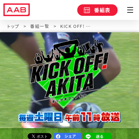
番組表
トップ
番組一覧
KICK OFF! AKITA