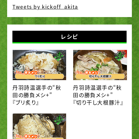
Tweets by kickoff_akita
レシピ
丹羽詩温選手の“秋
丹羽詩温選手の“秋
田の勝負メシ+”
田の勝負メシ+”
『ブリ炙り』
『切り干し大根豚汁』