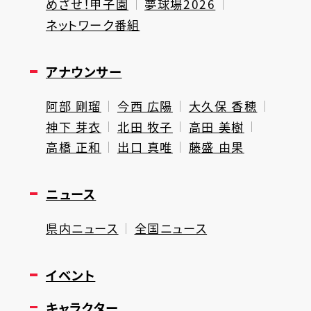
めざせ！甲子園
夢球場2026
ネットワーク番組
アナウンサー
阿部 剛瑠
今西 広陽
大久保 香穂
神下 芽衣
北田 牧子
高田 美樹
高橋 正和
出口 真唯
藤盛 由果
ニュース
県内ニュース
全国ニュース
イベント
キャラクター