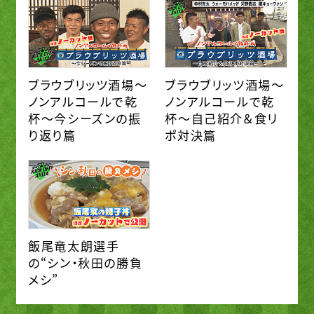
ブラウブリッツ酒場～
ブラウブリッツ酒場～
ノンアルコールで乾
ノンアルコールで乾
杯～今シーズンの振
杯～自己紹介＆食リ
り返り篇
ポ対決篇
飯尾竜太朗選手
の“シン・秋田の勝負
メシ”