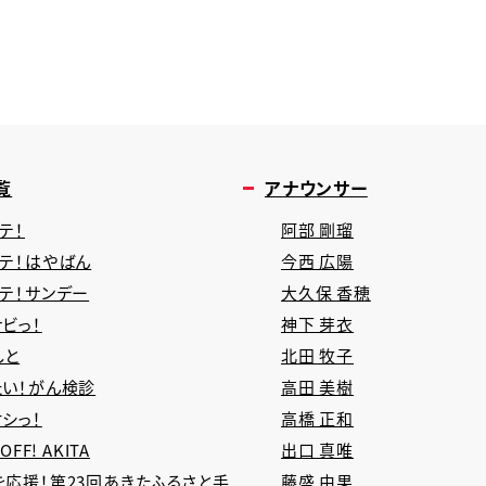
覧
アナウンサー
テ！
阿部 剛瑠
タテ！はやばん
今西 広陽
タテ！サンデー
大久保 香穂
ビっ！
神下 芽衣
しと
北田 牧子
たい！がん検診
高田 美樹
シっ！
高橋 正和
 OFF! AKITA
出口 真唯
を応援！第23回あきたふるさと手
藤盛 由果