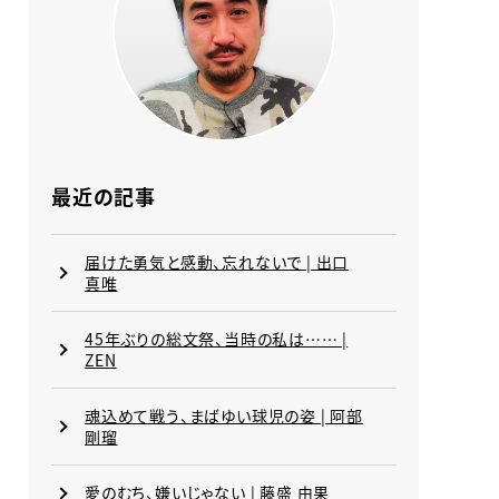
最近の記事
届けた勇気と感動、忘れないで | 出口
真唯
45年ぶりの総文祭、当時の私は…… |
ZEN
魂込めて戦う、まばゆい球児の姿 | 阿部
剛瑠
愛のむち、嫌いじゃない | 藤盛 由果