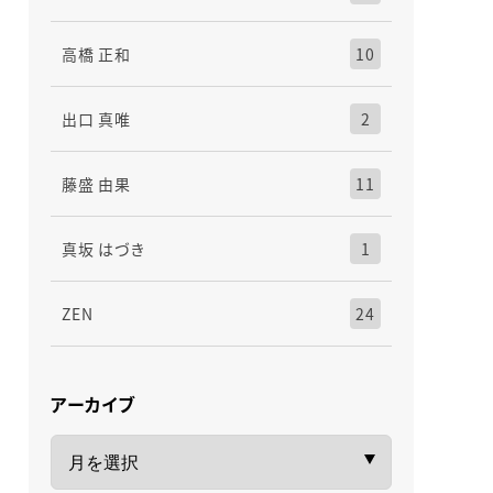
高橋 正和
10
出口 真唯
2
藤盛 由果
11
真坂 はづき
1
ZEN
24
アーカイブ