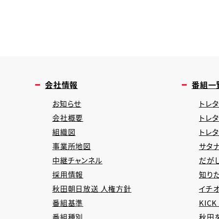
会社情報
番組一
お知らせ
トレタ
会社概要
トレ
組織図
トレ
事業所地図
サタナ
中継チャンネル
だが
採用情報
知り
秋田朝日放送 人権方針
イチオ
番組基準
KICK
番組種別
秋田