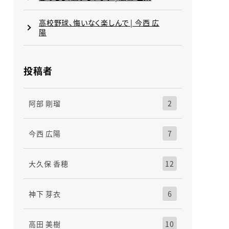
高校野球、悔いなく楽しんで | 今西 広
陽
投稿者
阿部 剛瑠
2
今西 広陽
7
大久保 香穂
12
神下 芽衣
6
高田 美樹
10