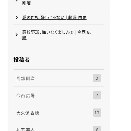
剛瑠
愛のむち、嫌いじゃない | 藤盛 由果
高校野球、悔いなく楽しんで | 今西 広
陽
投稿者
阿部 剛瑠
2
今西 広陽
7
大久保 香穂
12
神下 芽衣
6