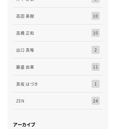
高田 美樹
10
高橋 正和
10
出口 真唯
2
藤盛 由果
11
真坂 はづき
1
ZEN
24
アーカイブ