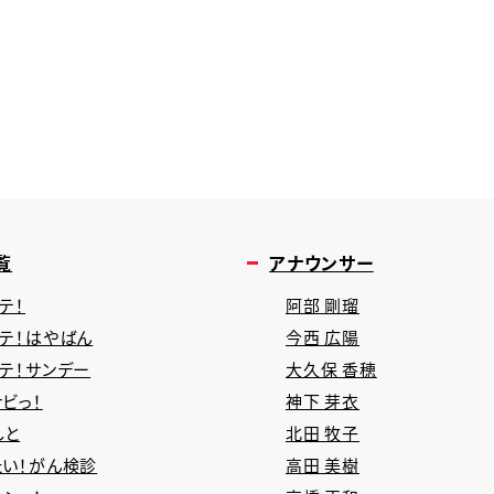
覧
アナウンサー
テ！
阿部 剛瑠
タテ！はやばん
今西 広陽
タテ！サンデー
大久保 香穂
ビっ！
神下 芽衣
しと
北田 牧子
たい！がん検診
高田 美樹