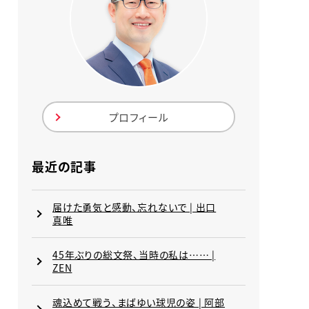
プロフィール
最近の記事
届けた勇気と感動、忘れないで | 出口
真唯
45年ぶりの総文祭、当時の私は…… |
ZEN
魂込めて戦う、まばゆい球児の姿 | 阿部