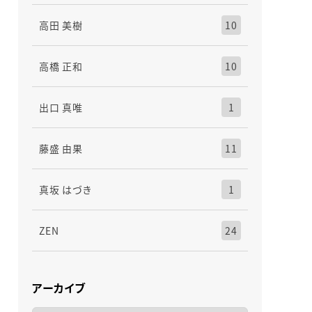
高田 美樹
10
高橋 正和
10
出口 真唯
1
藤盛 由果
11
真坂 はづき
1
ZEN
24
アーカイブ