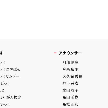
覧
アナウンサー
テ！
阿部 剛瑠
タテ！はやばん
今西 広陽
タテ！サンデー
大久保 香穂
ビっ！
神下 芽衣
しと
北田 牧子
たい！がん検診
高田 美樹
シっ！
高橋 正和