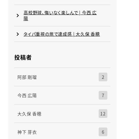
高校野球、悔いなく楽しんで | 今西 広
陽
タイパ重視の旅で達成感 | 大久保 香穂
投稿者
阿部 剛瑠
2
今西 広陽
7
大久保 香穂
12
神下 芽衣
6