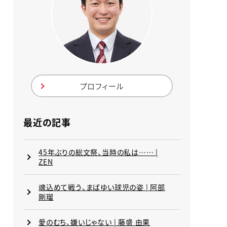
プロフィール
最近の記事
45年ぶりの総文祭、当時の私は…… |
ZEN
魂込めて戦う、まばゆい球児の姿 | 阿部
剛瑠
愛のむち、嫌いじゃない | 藤盛 由果