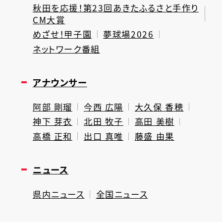
秋田を応援！第23回あきたふるさと手作り
CM大賞
めざせ！甲子園
夢球場2026
ネットワーク番組
アナウンサー
阿部 剛瑠
今西 広陽
大久保 香穂
神下 芽衣
北田 牧子
高田 美樹
高橋 正和
出口 真唯
藤盛 由果
ニュース
県内ニュース
全国ニュース