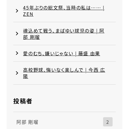
45年ぶりの総文祭、当時の私は…… |
ZEN
魂込めて戦う、まばゆい球児の姿 | 阿
部 剛瑠
愛のむち、嫌いじゃない | 藤盛 由果
高校野球、悔いなく楽しんで | 今西 広
陽
投稿者
阿部 剛瑠
2