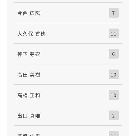
今西 広陽
7
大久保 香穂
11
神下 芽衣
6
高田 美樹
10
高橋 正和
10
出口 真唯
2
藤盛 由果
11