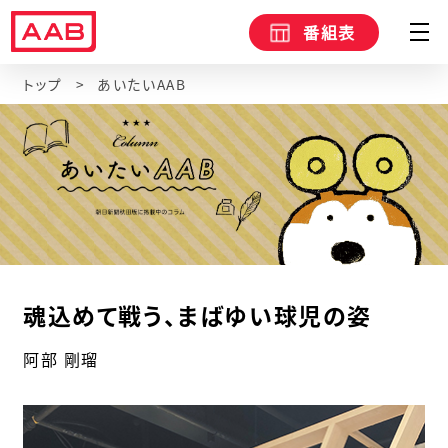
番組表
トップ
あいたいAAB
魂込めて戦う、まばゆい球児の姿
阿部 剛瑠