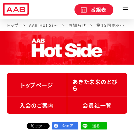
番組表
トップ
AAB Hot Side
お知らせ
第15回ホットサイド総会（講師：作家・コメンテーター 吉永みち子氏）
あきた未来のとび
トップページ
ら
入会のご案内
会員社一覧