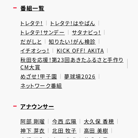
番組一覧
トレタテ！
トレタテ！はやばん
トレタテ！サンデー
サタナビっ！
だがしと
知りたい！がん検診
イチオシっ！
KICK OFF! AKITA
秋田を応援！第23回あきたふるさと手作り
CM大賞
めざせ！甲子園
夢球場2026
ネットワーク番組
アナウンサー
阿部 剛瑠
今西 広陽
大久保 香穂
神下 芽衣
北田 牧子
高田 美樹