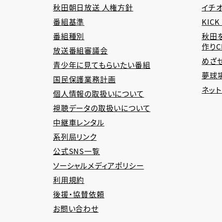
秋田朝日放送 人権方針
イチオ
番組基準
KICK
番組種別
秋田
作り
放送番組審議会
めざ
青少年に見てもらいたい番組
夢球場
国民保護業務計画
ネッ
個人情報の取扱いについて
視聴データの取扱いについて
中継車レンタル
系列局リンク
公式SNS一覧
ソーシャルメディアポリシー
利用規約
後援・協賛依頼
お問い合わせ