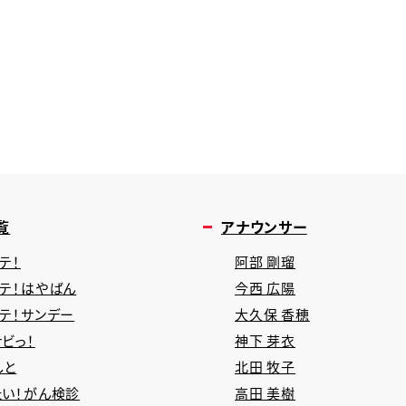
覧
アナウンサー
テ！
阿部 剛瑠
タテ！はやばん
今西 広陽
タテ！サンデー
大久保 香穂
ビっ！
神下 芽衣
しと
北田 牧子
たい！がん検診
高田 美樹