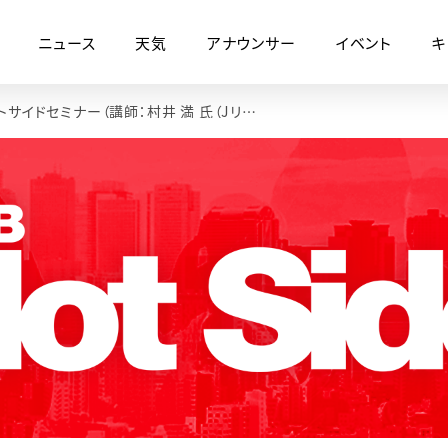
ニュース
天気
アナウンサー
イベント
キ
第2回ホットサイドセミナー（講師：村井 満 氏（Jリーグ第5代チェアマン・日本バドミントン協会会長））