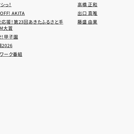
シっ！
高橋 正和
 OFF! AKITA
出口 真唯
を応援！第23回あきたふるさと手
藤盛 由果
CM大賞
せ！甲子園
2026
トワーク番組