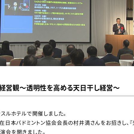
・経営観～透明性を高める天日干し経営～
ッスルホテルで開催しました。
現在日本バドミントン協会会長の村井満さんをお招きし、
演会を開きました。