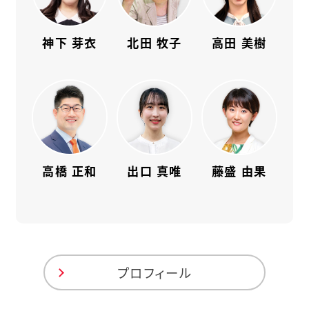
神下 芽衣
北田 牧子
高田 美樹
高橋 正和
出口 真唯
藤盛 由果
プロフィール