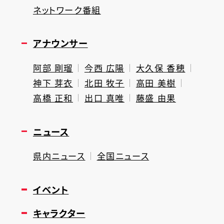
ネットワーク番組
アナウンサー
阿部 剛瑠
今西 広陽
大久保 香穂
神下 芽衣
北田 牧子
高田 美樹
高橋 正和
出口 真唯
藤盛 由果
ニュース
県内ニュース
全国ニュース
イベント
キャラクター