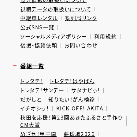
視聴データの取扱いについて
中継車レンタル
系列局リンク
公式SNS一覧
ソーシャルメディアポリシー
利用規約
後援・協賛依頼
お問い合わせ
番組一覧
トレタテ！
トレタテ！はやばん
トレタテ！サンデー
サタナビっ！
だがしと
知りたい！がん検診
イチオシっ！
KICK OFF! AKITA
秋田を応援！第23回あきたふるさと手作り
CM大賞
めざせ！甲子園
夢球場2026