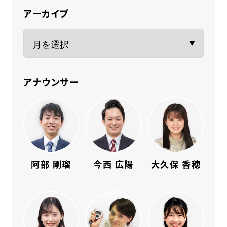
アーカイブ
アナウンサー
阿部 剛瑠
今西 広陽
大久保 香穂