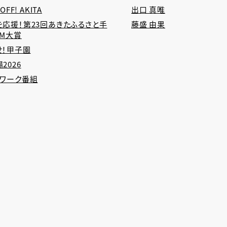
 OFF! AKITA
出口 真唯
を応援！第23回あきたふるさと手
藤盛 由果
CM大賞
せ！甲子園
2026
トワーク番組