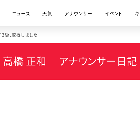
ニュース
天気
アナウンサー
イベント
キ
P2級、取得しました
高橋 正和 アナウンサー日記