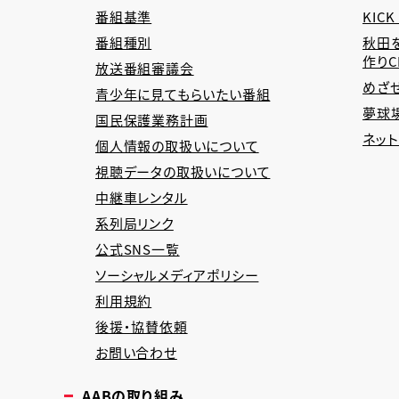
番組基準
KICK
番組種別
秋田
作り
放送番組審議会
めざ
青少年に見てもらいたい番組
夢球場
国民保護業務計画
ネッ
個人情報の取扱いについて
視聴データの取扱いについて
中継車レンタル
系列局リンク
公式SNS一覧
ソーシャルメディアポリシー
利用規約
後援・協賛依頼
お問い合わせ
AABの取り組み