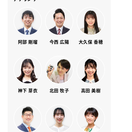
阿部 剛瑠
今西 広陽
大久保 香穂
神下 芽衣
北田 牧子
高田 美樹