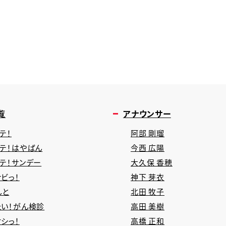
覧
アナウンサー
テ！
阿部 剛瑠
タテ！はやばん
今西 広陽
タテ！サンデー
大久保 香穂
ビっ！
神下 芽衣
しと
北田 牧子
たい！がん検診
高田 美樹
シっ！
高橋 正和