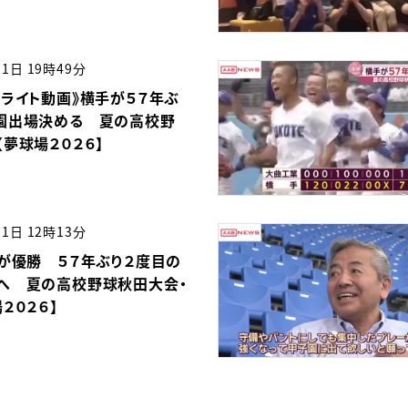
21日 19時49分
イライト動画》横手が５７年ぶ
園出場決める 夏の高校野
夢球場２０２６】
21日 12時13分
手が優勝 ５７年ぶり２度目の
へ 夏の高校野球秋田大会・
２０２６】