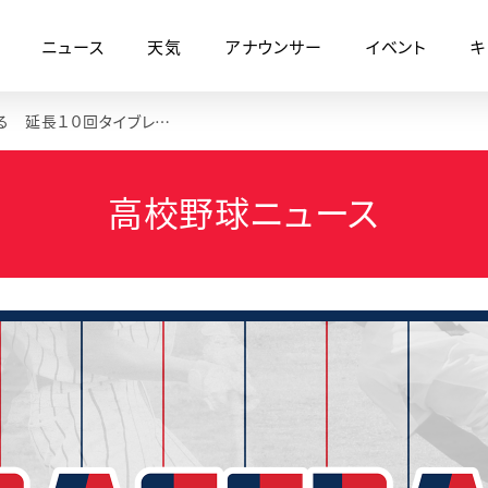
ニュース
天気
アナウンサー
イベント
キ
湯沢が第２シード鹿角を破る 延長１０回タイブレーク制す【夢球場２０２６】
高校野球ニュース