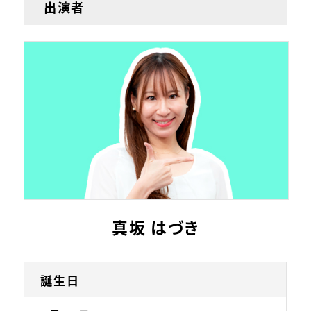
出演者
真坂 はづき
誕生日