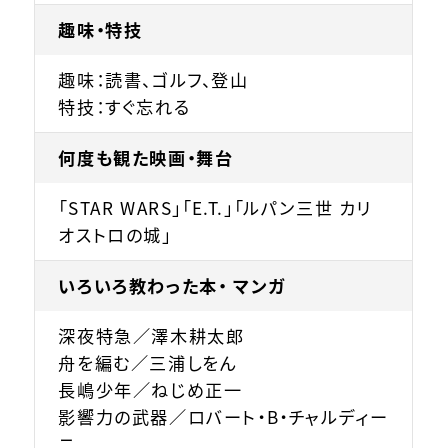
趣味・特技
趣味：読書、ゴルフ、登山
特技：すぐ忘れる
何度も観た映画・舞台
「STAR WARS」「E.T.」「ルパン三世 カリ
オストロの城」
いろいろ教わった本・ マンガ
深夜特急／澤木耕太郎
舟を編む／三浦しをん
長嶋少年／ねじめ正一
影響力の武器／ロバート・B・チャルディー
ニ