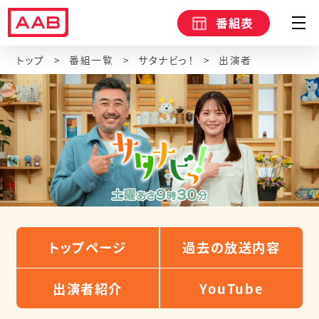
番組表
トップ
番組一覧
サタナビっ！
出演者
トップページ
過去の放送内容
出演者紹介
YouTube