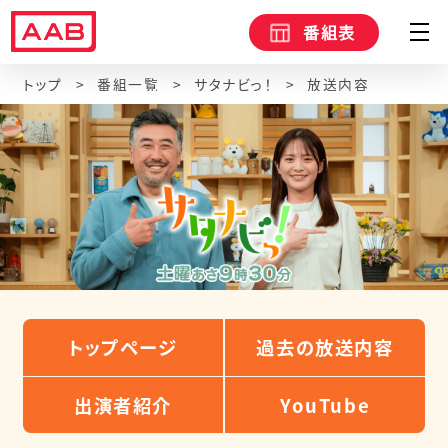
番組表
トップ
番組一覧
サタナビっ！
放送内容
トップページ
過去の放送内容
出演者紹介
YouTube