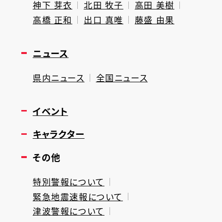
神下 芽衣
北田 牧子
高田 美樹
高橋 正和
出口 真唯
藤盛 由果
ニュース
県内ニュース
全国ニュース
イベント
キャラクター
その他
特別警報について
緊急地震速報について
津波警報について