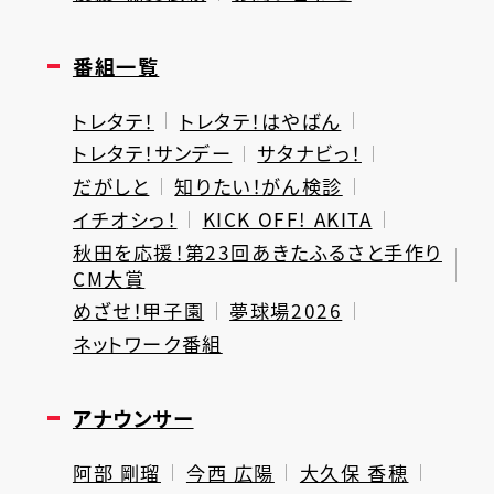
番組一覧
トレタテ！
トレタテ！はやばん
トレタテ！サンデー
サタナビっ！
だがしと
知りたい！がん検診
イチオシっ！
KICK OFF! AKITA
秋田を応援！第23回あきたふるさと手作り
CM大賞
めざせ！甲子園
夢球場2026
ネットワーク番組
アナウンサー
阿部 剛瑠
今西 広陽
大久保 香穂