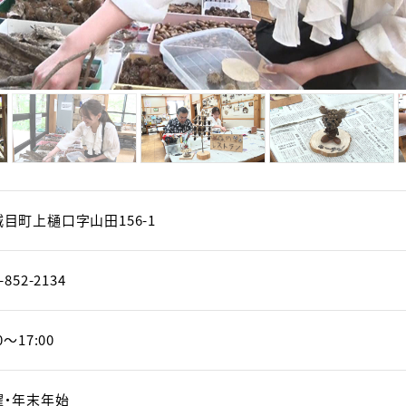
目町上樋口字山田156-1
-852-2134
0～17:00
曜・年末年始