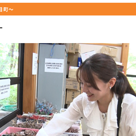
目町～
ー