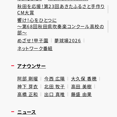
秋田を応援！第23回あきたふるさと手作り
CM大賞
響け！心をひとつに
～第68回秋田県吹奏楽コンクール高校の
部～
めざせ！甲子園
夢球場2026
ネットワーク番組
アナウンサー
阿部 剛瑠
今西 広陽
大久保 香穂
神下 芽衣
北田 牧子
高田 美樹
高橋 正和
出口 真唯
藤盛 由果
ニュース