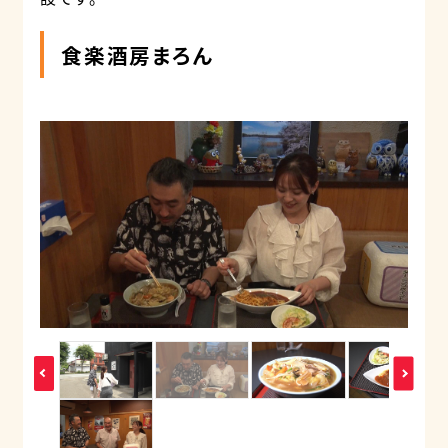
食楽酒房まろん