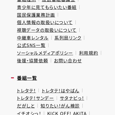
青少年に見てもらいたい番組
国民保護業務計画
個人情報の取扱いについて
視聴データの取扱いについて
中継車レンタル
系列局リンク
公式SNS一覧
ソーシャルメディアポリシー
利用規約
後援・協賛依頼
お問い合わせ
番組一覧
トレタテ！
トレタテ！はやばん
トレタテ！サンデー
サタナビっ！
だがしと
知りたい！がん検診
イチオシっ！
KICK OFF! AKITA