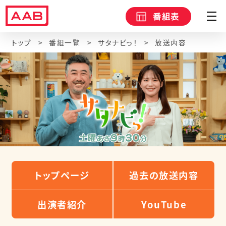
番組表
トップ
番組一覧
サタナビっ！
放送内容
トップページ
過去の放送内容
出演者紹介
YouTube