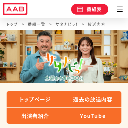
番組表
トップ
番組一覧
サタナビっ！
放送内容
トップページ
過去の放送内容
出演者紹介
YouTube