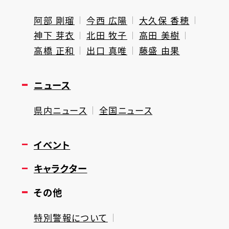
阿部 剛瑠
今西 広陽
大久保 香穂
神下 芽衣
北田 牧子
高田 美樹
高橋 正和
出口 真唯
藤盛 由果
ニュース
県内ニュース
全国ニュース
イベント
キャラクター
その他
特別警報について