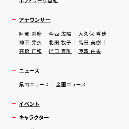
ネットワーク番組
アナウンサー
阿部 剛瑠
今西 広陽
大久保 香穂
神下 芽衣
北田 牧子
高田 美樹
高橋 正和
出口 真唯
藤盛 由果
ニュース
県内ニュース
全国ニュース
イベント
キャラクター