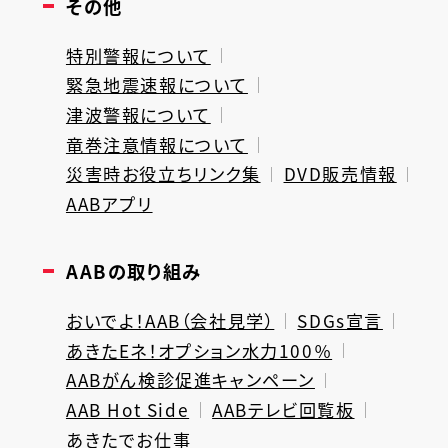
その他
特別警報について
緊急地震速報について
津波警報について
竜巻注意情報について
災害時お役立ちリンク集
DVD販売情報
AABアプリ
AABの取り組み
おいでよ！AAB（会社見学）
SDGs宣言
あきたEネ！オプション水力100％
AABがん検診促進キャンペーン
AAB Hot Side
AABテレビ回覧板
あきたでお仕事