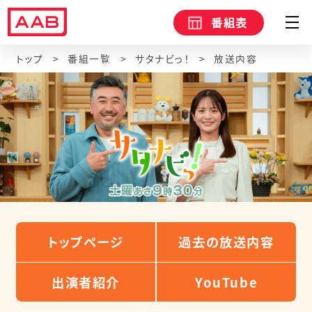
番組表
トップ
番組一覧
サタナビっ！
放送内容
トップページ
過去の放送内容
出演者紹介
YouTube