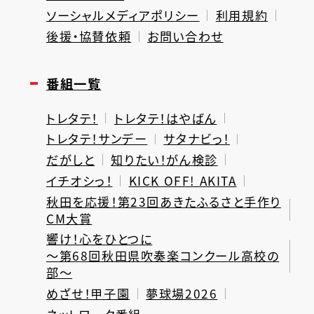
ソーシャルメディアポリシー
利用規約
後援・協賛依頼
お問い合わせ
番組一覧
トレタテ！
トレタテ！はやばん
トレタテ！サンデー
サタナビっ！
だがしと
知りたい！がん検診
イチオシっ！
KICK OFF! AKITA
秋田を応援！第23回あきたふるさと手作り
CM大賞
響け！心をひとつに
～第68回秋田県吹奏楽コンクール高校の
部～
めざせ！甲子園
夢球場2026