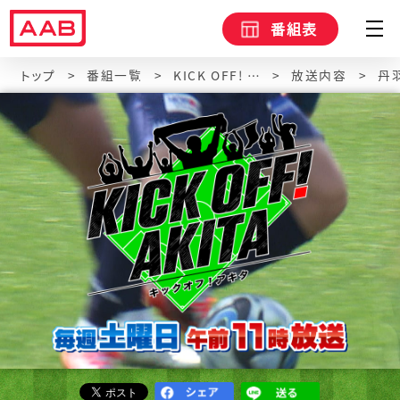
番組表
トップ
番組一覧
KICK OFF! AKITA
放送内容