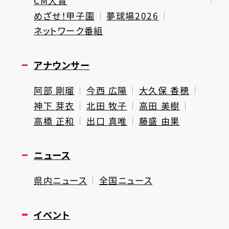
CM大賞
めざせ！甲子園
夢球場2026
ネットワーク番組
アナウンサー
阿部 剛瑠
今西 広陽
大久保 香穂
神下 芽衣
北田 牧子
高田 美樹
高橋 正和
出口 真唯
藤盛 由果
ニュース
県内ニュース
全国ニュース
イベント