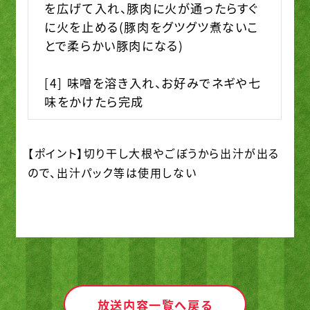
を広げて入れ、豚肉に火が通ったらすぐ
に火を止める(豚肉をグツグツ煮ないこ
とで柔らかい豚肉になる)
[4] 味噌を溶き入れ、お好みでネギや七
味をかけたら完成
【ポイント】切り干し大根やごぼうから出汁が出る
ので、出汁パック等は使用しない
放送内容一覧へ戻る