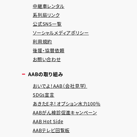
中継車レンタル
系列局リンク
公式SNS一覧
ソーシャルメディアポリシー
利用規約
後援・協賛依頼
お問い合わせ
AABの取り組み
おいでよ！AAB（会社見学）
SDGs宣言
あきたEネ！オプション水力100％
AABがん検診促進キャンペーン
AAB Hot Side
AABテレビ回覧板