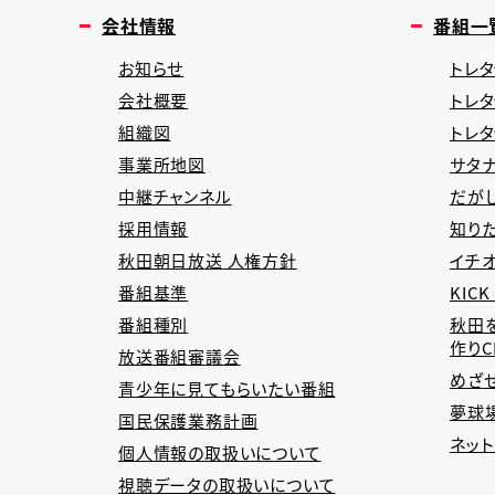
会社情報
番組一
お知らせ
トレタ
会社概要
トレ
組織図
トレ
事業所地図
サタナ
中継チャンネル
だが
採用情報
知り
秋田朝日放送 人権方針
イチオ
番組基準
KICK
番組種別
秋田
作り
放送番組審議会
めざ
青少年に見てもらいたい番組
夢球場
国民保護業務計画
ネッ
個人情報の取扱いについて
視聴データの取扱いについて