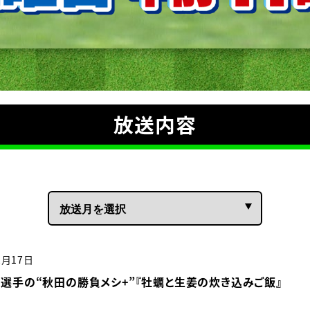
放送内容
2月17日
選手の“秋田の勝負メシ+”『牡蠣と生姜の炊き込みご飯』