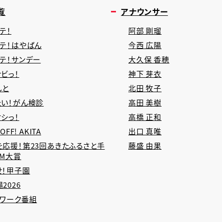
覧
アナウンサー
テ！
阿部 剛瑠
タテ！はやばん
今西 広陽
タテ！サンデー
大久保 香穂
ビっ！
神下 芽衣
しと
北田 牧子
たい！がん検診
高田 美樹
シっ！
高橋 正和
 OFF! AKITA
出口 真唯
を応援！第23回あきたふるさと手
藤盛 由果
CM大賞
せ！甲子園
2026
トワーク番組