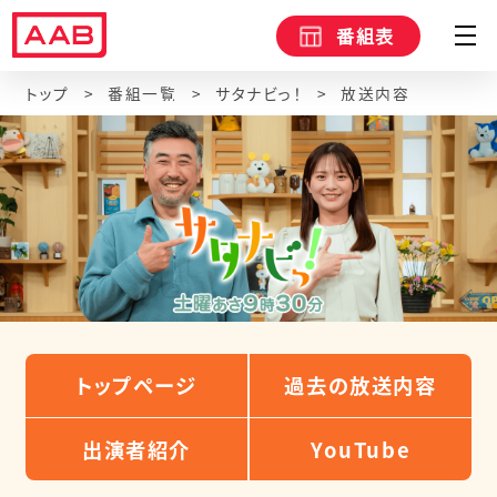
番組表
トップ
番組一覧
サタナビっ！
放送内容
トップページ
過去の放送内容
出演者紹介
YouTube