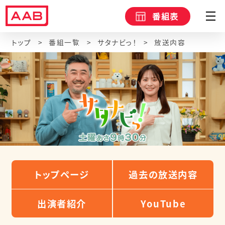
番組表
トップ
番組一覧
サタナビっ！
放送内容
トップページ
過去の放送内容
出演者紹介
YouTube