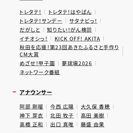
トレタテ！
トレタテ！はやばん
トレタテ！サンデー
サタナビっ！
だがしと
知りたい！がん検診
イチオシっ！
KICK OFF! AKITA
秋田を応援！第23回あきたふるさと手作り
CM大賞
めざせ！甲子園
夢球場2026
ネットワーク番組
アナウンサー
阿部 剛瑠
今西 広陽
大久保 香穂
神下 芽衣
北田 牧子
高田 美樹
高橋 正和
出口 真唯
藤盛 由果