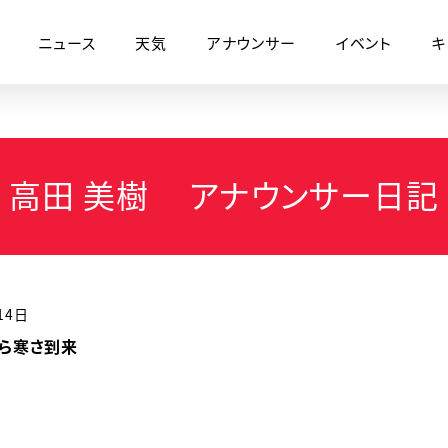
ニュース
天気
アナウンサー
イベント
キ
高田 美樹 アナウンサー日記
14日
ら寒さ到来