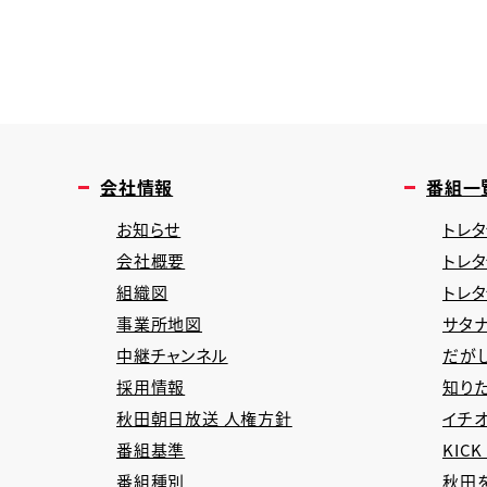
会社情報
番組一
お知らせ
トレタ
会社概要
トレ
組織図
トレ
事業所地図
サタナ
中継チャンネル
だが
採用情報
知り
秋田朝日放送 人権方針
イチオ
番組基準
KICK
番組種別
秋田