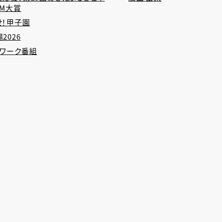
CM大賞
せ！甲子園
2026
トワーク番組