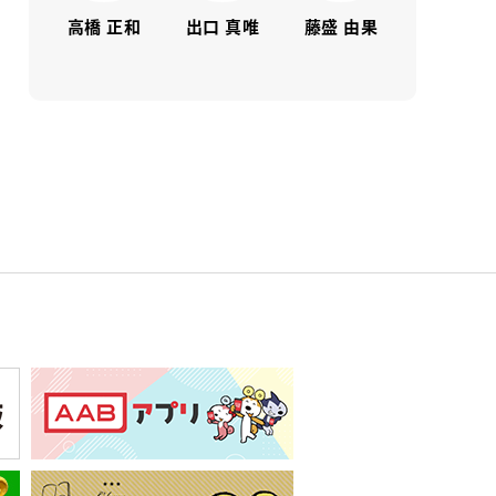
高橋 正和
出口 真唯
藤盛 由果