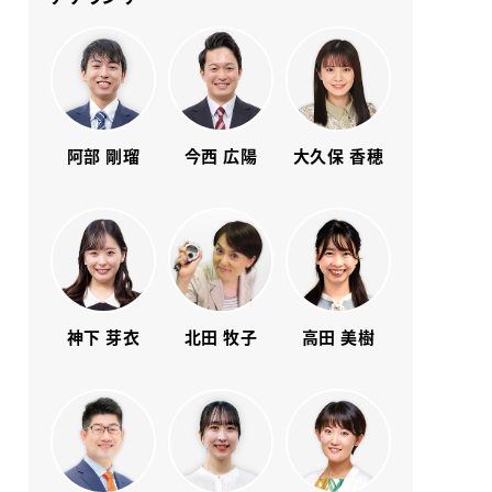
阿部 剛瑠
今西 広陽
大久保 香穂
神下 芽衣
北田 牧子
高田 美樹