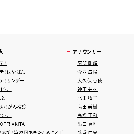
覧
アナウンサー
テ！
阿部 剛瑠
タテ！はやばん
今西 広陽
タテ！サンデー
大久保 香穂
ビっ！
神下 芽衣
しと
北田 牧子
たい！がん検診
高田 美樹
シっ！
高橋 正和
 OFF! AKITA
出口 真唯
を応援！第23回あきたふるさと手
藤盛 由果