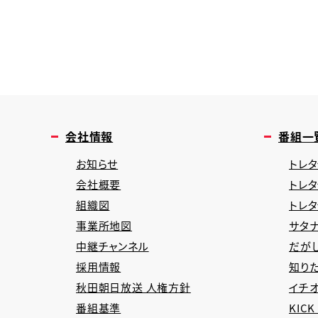
会社情報
番組一
お知らせ
トレタ
会社概要
トレ
組織図
トレ
事業所地図
サタナ
中継チャンネル
だが
採用情報
知り
秋田朝日放送 人権方針
イチオ
番組基準
KICK