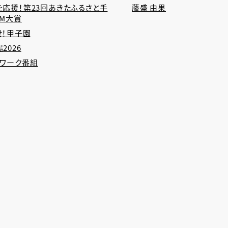
を応援！第23回あきたふるさと手
藤盛 由果
CM大賞
せ！甲子園
2026
トワーク番組