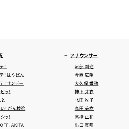
覧
アナウンサー
テ！
阿部 剛瑠
タテ！はやばん
今西 広陽
タテ！サンデー
大久保 香穂
ビっ！
神下 芽衣
しと
北田 牧子
たい！がん検診
高田 美樹
シっ！
高橋 正和
 OFF! AKITA
出口 真唯