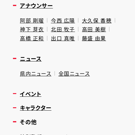
アナウンサー
阿部 剛瑠
今西 広陽
大久保 香穂
神下 芽衣
北田 牧子
高田 美樹
高橋 正和
出口 真唯
藤盛 由果
ニュース
県内ニュース
全国ニュース
イベント
キャラクター
その他