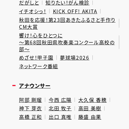
だがしと
知りたい！がん検診
イチオシっ！
KICK OFF! AKITA
秋田を応援！第23回あきたふるさと手作り
CM大賞
響け！心をひとつに
～第68回秋田県吹奏楽コンクール高校の
部～
めざせ！甲子園
夢球場2026
ネットワーク番組
アナウンサー
阿部 剛瑠
今西 広陽
大久保 香穂
神下 芽衣
北田 牧子
高田 美樹
高橋 正和
出口 真唯
藤盛 由果