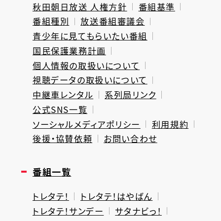
秋田朝日放送 人権方針
番組基準
番組種別
放送番組審議会
青少年に見てもらいたい番組
国民保護業務計画
個人情報の取扱いについて
視聴データの取扱いについて
中継車レンタル
系列局リンク
公式SNS一覧
ソーシャルメディアポリシー
利用規約
後援・協賛依頼
お問い合わせ
番組一覧
トレタテ！
トレタテ！はやばん
トレタテ！サンデー
サタナビっ！