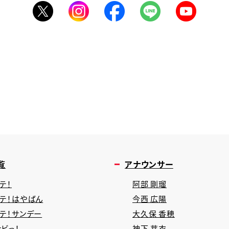
覧
アナウンサー
テ！
阿部 剛瑠
タテ！はやばん
今西 広陽
タテ！サンデー
大久保 香穂
ビっ！
神下 芽衣