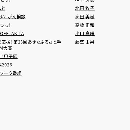
しと
北田 牧子
たい！がん検診
高田 美樹
シっ！
高橋 正和
 OFF! AKITA
出口 真唯
を応援！第23回あきたふるさと手
藤盛 由果
CM大賞
せ！甲子園
2026
トワーク番組