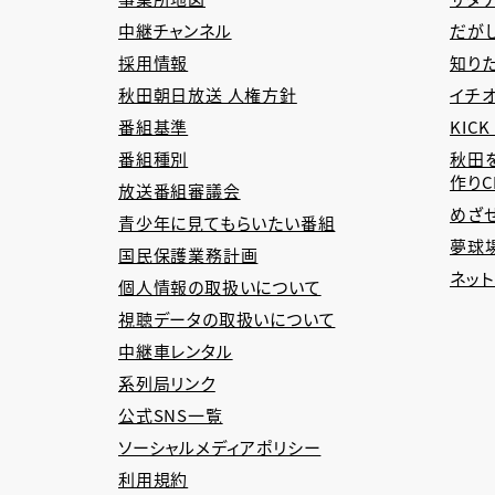
中継チャンネル
だが
採用情報
知り
秋田朝日放送 人権方針
イチオ
番組基準
KICK
番組種別
秋田
作り
放送番組審議会
めざ
青少年に見てもらいたい番組
夢球場
国民保護業務計画
ネッ
個人情報の取扱いについて
視聴データの取扱いについて
中継車レンタル
系列局リンク
公式SNS一覧
ソーシャルメディアポリシー
利用規約