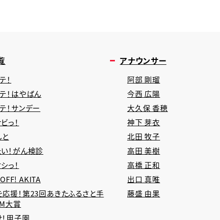
覧
アナウンサー
テ！
阿部 剛瑠
タテ！はやばん
今西 広陽
タテ！サンデー
大久保 香穂
ビっ！
神下 芽衣
しと
北田 牧子
たい！がん検診
高田 美樹
シっ！
高橋 正和
 OFF! AKITA
出口 真唯
を応援！第23回あきたふるさと手
藤盛 由果
CM大賞
せ！甲子園