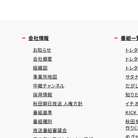
会社情報
番組一
お知らせ
トレタ
会社概要
トレ
組織図
トレ
事業所地図
サタナ
中継チャンネル
だが
採用情報
知り
秋田朝日放送 人権方針
イチオ
番組基準
KICK
番組種別
秋田
作り
放送番組審議会
めざ