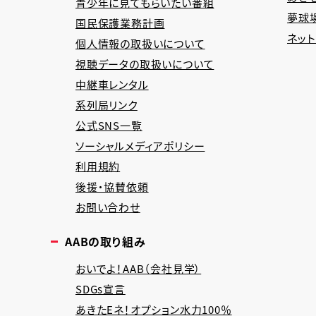
青少年に見てもらいたい番組
夢球場
国民保護業務計画
ネッ
個人情報の取扱いについて
視聴データの取扱いについて
中継車レンタル
系列局リンク
公式SNS一覧
ソーシャルメディアポリシー
利用規約
後援・協賛依頼
お問い合わせ
AABの取り組み
おいでよ！AAB（会社見学）
SDGs宣言
あきたEネ！オプション水力100％