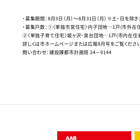
・募集期間：8月3日（月）～8月31日（月）※土・日を除き
・募集戸数：①〈単独市営住宅〉内子団地…1戸(市外在
②〈単独子育て住宅〉姫ヶ沢・泉台団地…1戸(市内在住
詳しくは市ホームページまたは広報8月号をご覧ください
問い合わせ：建設課都市計画班 24－9144