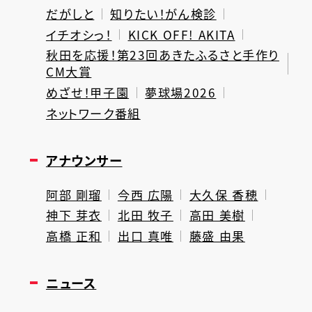
だがしと
知りたい！がん検診
イチオシっ！
KICK OFF! AKITA
秋田を応援！第23回あきたふるさと手作り
CM大賞
めざせ！甲子園
夢球場2026
ネットワーク番組
アナウンサー
阿部 剛瑠
今西 広陽
大久保 香穂
神下 芽衣
北田 牧子
高田 美樹
高橋 正和
出口 真唯
藤盛 由果
ニュース