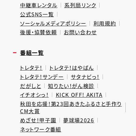
中継車レンタル
系列局リンク
公式SNS一覧
ソーシャルメディアポリシー
利用規約
後援・協賛依頼
お問い合わせ
番組一覧
トレタテ！
トレタテ！はやばん
トレタテ！サンデー
サタナビっ！
だがしと
知りたい！がん検診
イチオシっ！
KICK OFF! AKITA
秋田を応援！第23回あきたふるさと手作り
CM大賞
めざせ！甲子園
夢球場2026
ネットワーク番組