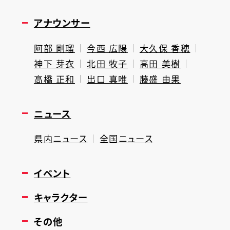
アナウンサー
阿部 剛瑠
今西 広陽
大久保 香穂
神下 芽衣
北田 牧子
高田 美樹
高橋 正和
出口 真唯
藤盛 由果
ニュース
県内ニュース
全国ニュース
イベント
キャラクター
その他