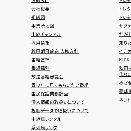
お知らせ
トレタ
会社概要
トレ
組織図
トレ
事業所地図
サタナ
中継チャンネル
だが
採用情報
知り
秋田朝日放送 人権方針
イチオ
番組基準
KICK
番組種別
秋田
作り
放送番組審議会
めざ
青少年に見てもらいたい番組
夢球場
国民保護業務計画
ネッ
個人情報の取扱いについて
視聴データの取扱いについて
中継車レンタル
系列局リンク