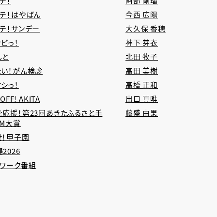
テ！
阿部 剛瑠
タテ！はやばん
今西 広陽
タテ！サンデー
大久保 香穂
ビっ！
神下 芽衣
しと
北田 牧子
たい！がん検診
高田 美樹
シっ！
高橋 正和
 OFF! AKITA
出口 真唯
を応援！第23回あきたふるさと手
藤盛 由果
CM大賞
せ！甲子園
2026
トワーク番組