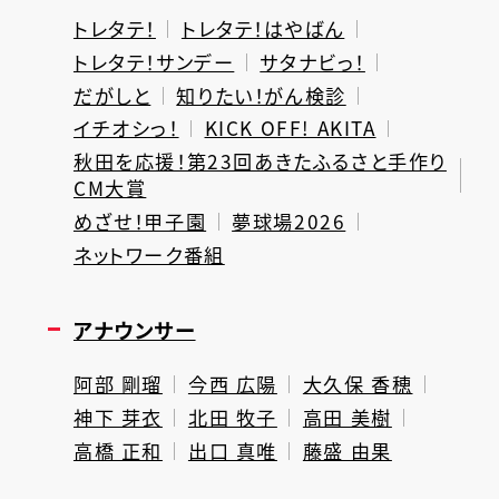
トレタテ！
トレタテ！はやばん
トレタテ！サンデー
サタナビっ！
だがしと
知りたい！がん検診
イチオシっ！
KICK OFF! AKITA
秋田を応援！第23回あきたふるさと手作り
CM大賞
めざせ！甲子園
夢球場2026
ネットワーク番組
アナウンサー
阿部 剛瑠
今西 広陽
大久保 香穂
神下 芽衣
北田 牧子
高田 美樹
高橋 正和
出口 真唯
藤盛 由果