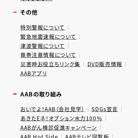
その他
特別警報について
緊急地震速報について
津波警報について
竜巻注意情報について
災害時お役立ちリンク集
DVD販売情報
AABアプリ
AABの取り組み
おいでよ！AAB（会社見学）
SDGs宣言
あきたEネ！オプション水力100％
AABがん検診促進キャンペーン
AAB Hot Side
AABテレビ回覧板