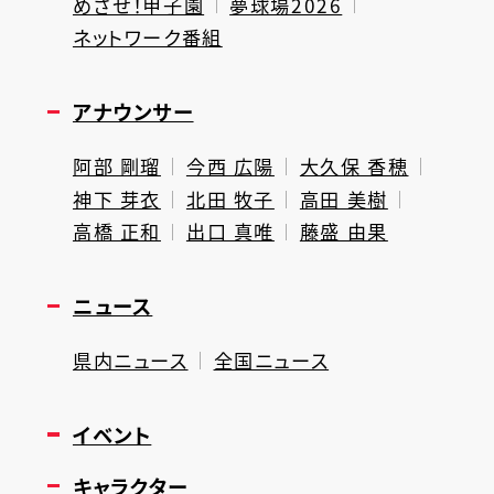
めざせ！甲子園
夢球場2026
ネットワーク番組
アナウンサー
阿部 剛瑠
今西 広陽
大久保 香穂
神下 芽衣
北田 牧子
高田 美樹
高橋 正和
出口 真唯
藤盛 由果
ニュース
県内ニュース
全国ニュース
イベント
キャラクター