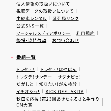
個人情報の取扱いについて
視聴データの取扱いについて
中継車レンタル
系列局リンク
公式SNS一覧
ソーシャルメディアポリシー
利用規約
後援・協賛依頼
お問い合わせ
番組一覧
トレタテ！
トレタテ！はやばん
トレタテ！サンデー
サタナビっ！
だがしと
知りたい！がん検診
イチオシっ！
KICK OFF! AKITA
秋田を応援！第23回あきたふるさと手作り
CM大賞