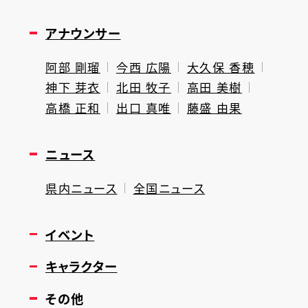
アナウンサー
阿部 剛瑠
今西 広陽
大久保 香穂
神下 芽衣
北田 牧子
高田 美樹
高橋 正和
出口 真唯
藤盛 由果
ニュース
県内ニュース
全国ニュース
イベント
キャラクター
その他