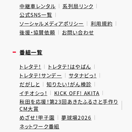
中継車レンタル
系列局リンク
公式SNS一覧
ソーシャルメディアポリシー
利用規約
後援・協賛依頼
お問い合わせ
番組一覧
トレタテ！
トレタテ！はやばん
トレタテ！サンデー
サタナビっ！
だがしと
知りたい！がん検診
イチオシっ！
KICK OFF! AKITA
秋田を応援！第23回あきたふるさと手作り
CM大賞
めざせ！甲子園
夢球場2026
ネットワーク番組