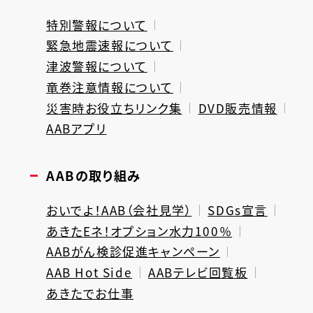
特別警報について
緊急地震速報について
津波警報について
竜巻注意情報について
災害時お役立ちリンク集
DVD販売情報
AABアプリ
AABの取り組み
おいでよ！AAB（会社見学）
SDGs宣言
あきたEネ！オプション水力100％
AABがん検診促進キャンペーン
AAB Hot Side
AABテレビ回覧板
あきたでお仕事