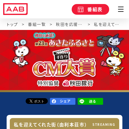
番組表
トップ
番組一覧
秋田を応援！第23回あきたふるさと手作りCM大賞
私を迎えてくれた街（由利本荘市）
私を迎えてくれた街（由利本荘市）
STREAMING