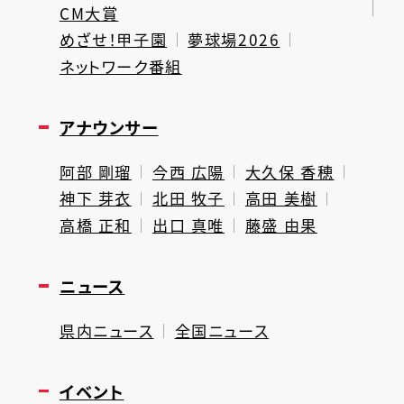
CM大賞
めざせ！甲子園
夢球場2026
ネットワーク番組
アナウンサー
阿部 剛瑠
今西 広陽
大久保 香穂
神下 芽衣
北田 牧子
高田 美樹
高橋 正和
出口 真唯
藤盛 由果
ニュース
県内ニュース
全国ニュース
イベント