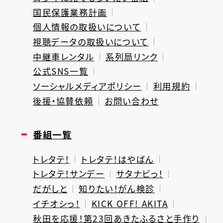
国民保護業務計画
個人情報の取扱いについて
視聴データの取扱いについて
中継車レンタル
系列局リンク
公式SNS一覧
ソーシャルメディアポリシー
利用規約
後援・協賛依頼
お問い合わせ
番組一覧
トレタテ！
トレタテ！はやばん
トレタテ！サンデー
サタナビっ！
だがしと
知りたい！がん検診
イチオシっ！
KICK OFF! AKITA
秋田を応援！第23回あきたふるさと手作り