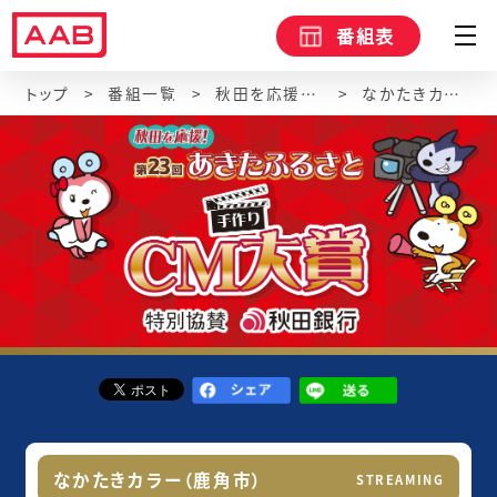
番組表
トップ
番組一覧
秋田を応援！第23回あきたふるさと手作りCM大賞
なかたきカラー（鹿角市）
なかたきカラー（鹿角市）
STREAMING