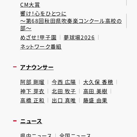
CM大賞
響け！心をひとつに
～第68回秋田県吹奏楽コンクール高校の
部～
めざせ！甲子園
夢球場2026
ネットワーク番組
アナウンサー
阿部 剛瑠
今西 広陽
大久保 香穂
神下 芽衣
北田 牧子
高田 美樹
高橋 正和
出口 真唯
藤盛 由果
ニュース
県内ニュース
全国ニュース