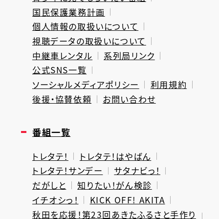
国民保護業務計画
個人情報の取扱いについて
視聴データの取扱いについて
中継車レンタル
系列局リンク
公式SNS一覧
ソーシャルメディアポリシー
利用規約
後援・協賛依頼
お問い合わせ
番組一覧
トレタテ！
トレタテ！はやばん
トレタテ！サンデー
サタナビっ！
だがしと
知りたい！がん検診
イチオシっ！
KICK OFF! AKITA
秋田を応援！第23回あきたふるさと手作り