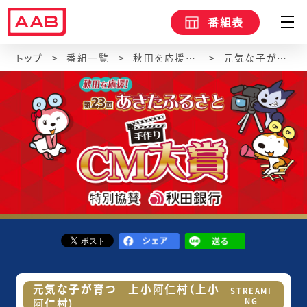
番組表
トップ
番組一覧
秋田を応援！第23回あきたふるさと手作りCM大賞
元気な子が育つ 上小阿仁村（上小阿仁村）
元気な子が育つ 上小阿仁村（上小
STREAMI
阿仁村）
NG