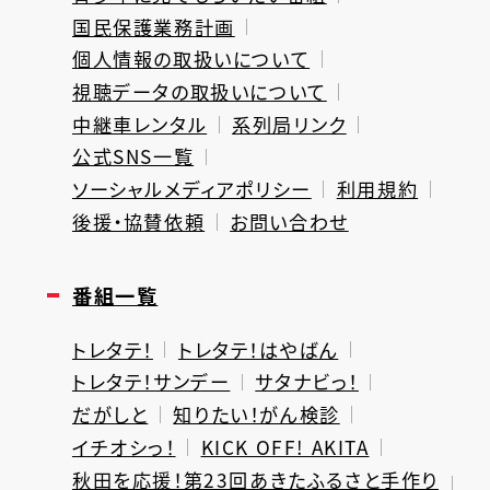
国民保護業務計画
個人情報の取扱いについて
視聴データの取扱いについて
中継車レンタル
系列局リンク
公式SNS一覧
ソーシャルメディアポリシー
利用規約
後援・協賛依頼
お問い合わせ
番組一覧
トレタテ！
トレタテ！はやばん
トレタテ！サンデー
サタナビっ！
だがしと
知りたい！がん検診
イチオシっ！
KICK OFF! AKITA
秋田を応援！第23回あきたふるさと手作り