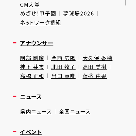
CM大賞
めざせ！甲子園
夢球場2026
ネットワーク番組
アナウンサー
阿部 剛瑠
今西 広陽
大久保 香穂
神下 芽衣
北田 牧子
高田 美樹
高橋 正和
出口 真唯
藤盛 由果
ニュース
県内ニュース
全国ニュース
イベント