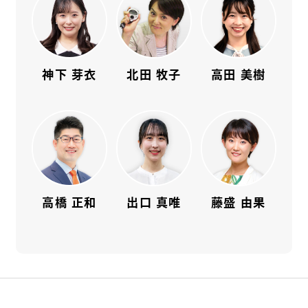
神下 芽衣
北田 牧子
高田 美樹
高橋 正和
出口 真唯
藤盛 由果