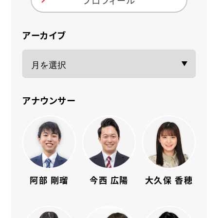
アーカイブ
アナウンサー
阿部 剛瑠
今西 広陽
大久保 香穂