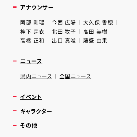
アナウンサー
阿部 剛瑠
今西 広陽
大久保 香穂
神下 芽衣
北田 牧子
高田 美樹
高橋 正和
出口 真唯
藤盛 由果
ニュース
県内ニュース
全国ニュース
イベント
キャラクター
その他